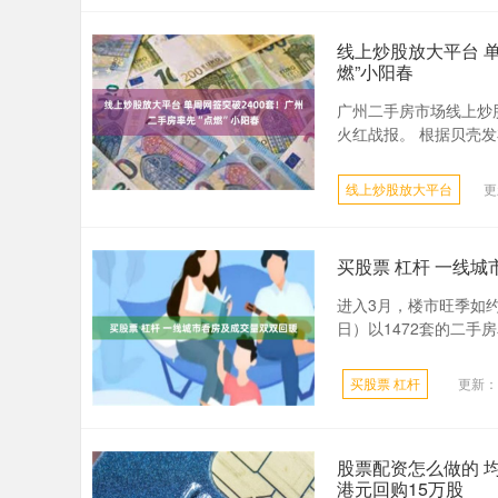
线上炒股放大平台 单
燃”小阳春
广州二手房市场线上炒
火红战报。 根据贝壳发
线上炒股放大平台
更
买股票 杠杆 一线
进入3月，楼市旺季如
日）以1472套的二手
买股票 杠杆
更新：2
股票配资怎么做的 均胜电
港元回购15万股