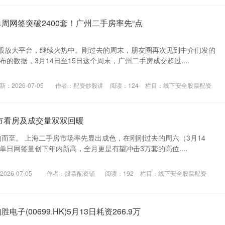
周网签突破2400套！广州二手房率先“点
股放大平台，继续火热中。刚过去的周末，朋友圈再次见到中介们发的
布的数据，3月14日至15日这个周末，广州二手房成交超过....
新：2026-07-05
作者：配资炒股讲
阅读：
124
栏目：
线下安全股票配资
城市看房及成交量双双回暖
约而至。 上海二手房市场率先显出成色，在刚刚过去的周六（3月14
房单日网签量创下年内新高，全月更是有望冲击3万套的高位....
026-07-05
作者：股票配资铺
阅读：
192
栏目：
线下安全股票配资
子(00699.HK)5月13日耗资266.9万