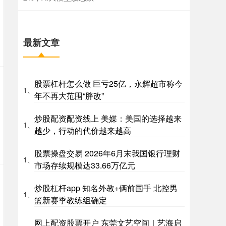
最新文章
股票杠杆怎么做 巨亏25亿，永辉超市称今
1、
年不再大范围“胖改”
炒股配资配资线上 美媒：美国的选择越来
1、
越少，行动的代价越来越高
股票操盘交易 2026年6月末我国银行理财
1、
市场存续规模达33.66万亿元
炒股杠杆app 知名外教+俩前国手 北控男
1、
篮新赛季教练组确定
网上配资股票开户 东莞文艺空间｜艺海启