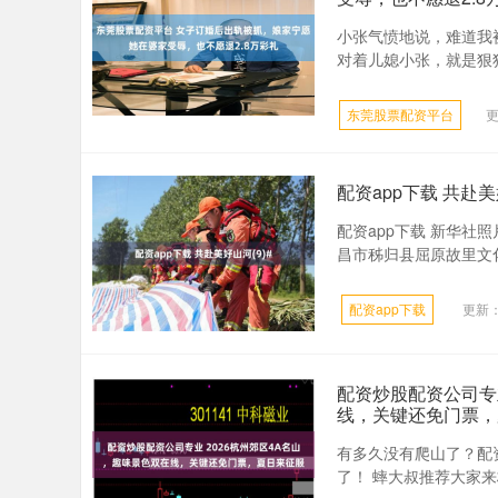
小张气愤地说，难道我
对着儿媳小张，就是狠狠
东莞股票配资平台
更
配资app下载 共赴美
配资app下载 新华社照
昌市秭归县屈原故里文化旅游
配资app下载
更新：2
配资炒股配资公司专业
线，关键还免门票，
有多久没有爬山了？配
了！ 蟀大叔推荐大家来