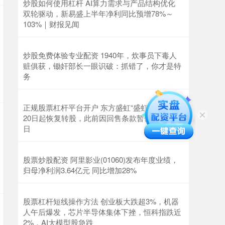
炒股如何使用杠杆 AI算力需求与产品结构优化
双轮驱动，新易盛上半年净利同比预增78%～
103%｜财报见闻
炒股免费体验专业配资 1940年，炊事员下毒人
赃俱获，锄奸部长一眼识破：抓错了，你才是特
务
正规股票杠杆平台开户 东方盛虹“盛虹转债”5月
20日起恢复转股，此前因回售条款暂停5个交易
日
股票炒股配资 阿里影业(01060)发布年度业绩，
归母净利润3.64亿元 同比增加28%
股票杠杆短线操作方法 创业板大跌超3%，机器
人午后爆发，芯片半导体集体下挫，恒科指跌近
2%，AI大模型股急跌