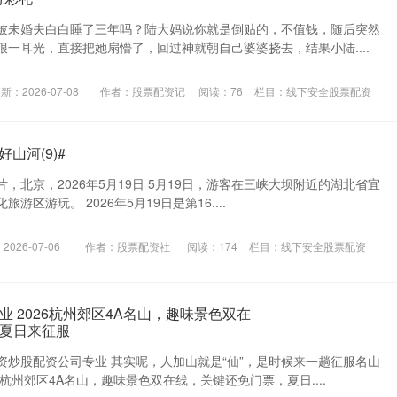
被未婚夫白白睡了三年吗？陆大妈说你就是倒贴的，不值钱，随后突然
一耳光，直接把她扇懵了，回过神就朝自己婆婆挠去，结果小陆....
新：2026-07-08
作者：股票配资记
阅读：
76
栏目：
线下安全股票配资
好山河(9)#
片，北京，2026年5月19日 5月19日，游客在三峡大坝附近的湖北省宜
区游玩。 2026年5月19日是第16....
026-07-06
作者：股票配资社
阅读：
174
栏目：
线下安全股票配资
 2026杭州郊区4A名山，趣味景色双在
夏日来征服
资炒股配资公司专业 其实呢，人加山就是“仙”，是时候来一趟征服名山
杭州郊区4A名山，趣味景色双在线，关键还免门票，夏日....