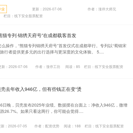
专业
更新：2026-07-06
作者：涨停大师兄
栏目：
线下安全股票配资
熊猫专列·锦绣天府号”在成都载客首发
怎么操作，“熊猫专列锦绣天府号”首发仪式在成都举行。专列以“蜀锦宋
旅行者提供更多元的出行选择与更深度的文化体验。 5....
更新：2026-07-06
作者：涨停工坊
阅读：
85
栏目：
线下安全股票配资
壳去年收入946亿，但有些钱正在变“烫
16日晚，贝壳发布2025年业绩。数据摆在台面上：净收入946亿，微增
下跌26.7%。如果只看这两行，你可能会觉得....
新：2026-07-05
作者：配资优势
阅读：
188
栏目：
线下安全股票配资