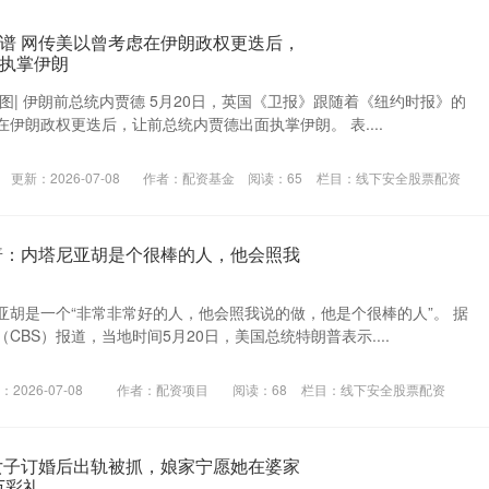
谱 网传美以曾考虑在伊朗政权更迭后，
执掌伊朗
图| 伊朗前总统内贾德 5月20日，英国《卫报》跟随着《纽约时报》的
伊朗政权更迭后，让前总统内贾德出面执掌伊朗。 表....
更新：2026-07-08
作者：配资基金
阅读：
65
栏目：
线下安全股票配资
普：内塔尼亚胡是个很棒的人，他会照我
亚胡是一个“非常非常好的人，他会照我说的做，他是个很棒的人”。 据
CBS）报道，当地时间5月20日，美国总统特朗普表示....
2026-07-08
作者：配资项目
阅读：
68
栏目：
线下安全股票配资
女子订婚后出轨被抓，娘家宁愿她在婆家
万彩礼