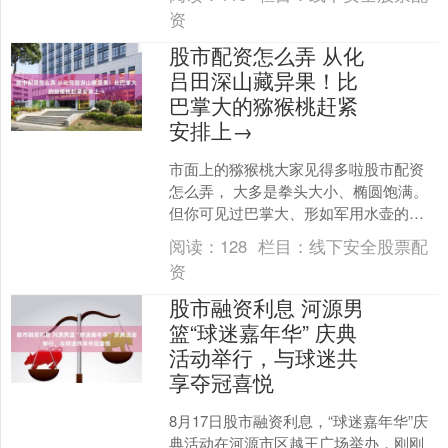
现屏幕时，中....
资
股市配资怎么弄 从化
吕田深山藏异果！比
巴掌大的猕猴桃赶紧
安排上→
市面上的猕猴桃大家见得多啦股市配资
怎么弄， 大多是拳头大小、椭圆饱满。
但你可见过巴掌大、形如军用水壶的猕
猴桃吗？ 它们就藏在从化吕田的深山
阅读：
128
栏目：
线下安全股票配
中！ 近年来， 在“....
资
股市融资利息 河源男
篮“球迷嘉年华” 庆典
活动举行，与球迷共
享夺冠喜悦
8月17日股市融资利息，“球迷嘉年华”庆
典活动在河源市区越王广场举办，刚刚