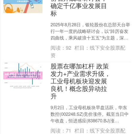
确定千亿事业发展目
标
2025年8月28日，银轮股份在总部天台举
行一年一度的战略研讨会，以“踔厉奋发
四曲线，乘风破浪十五五”为主题，深入
探讨十五五期间公司的发展战略与方
阅读：
92
栏目：
线下安全股票配
向。 据银轮股....
资
股票在哪加杠杆 政策
发力+产业需求升级，
工业母机板块迎发展
良机！概念股异动拉
升
9月2日，工业母机板块早盘活跃，华东
数控(002248.SZ)竞价涨停。截至当日中
午收盘，恒进感应(838670.BJ)涨
29.99%，凯腾精工(871553.....
阅读：
71
栏目：
线下安全股票配