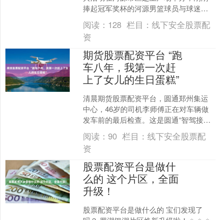
捧起冠军奖杯的河源男篮球员与球迷们
共同分享夺冠的喜悦。 活动现场，崔俊
阅读：
128
栏目：
线下安全股票配
超、陈艺俊、曾冰....
资
期货股票配资平台 “跑
车八年，我第一次赶
上了女儿的生日蛋糕”
清晨期货股票配资平台，圆通郑州集运
中心，46岁的司机李师傅正在对车辆做
发车前的最后检查。这是圆通“智驾接龙”
模式中投入运营的第100台智能重卡，今
阅读：
90
栏目：
线下安全股票配
天它将执行“郑....
资
股票配资平台是做什
么的 这个片区，全面
升级！
股票配资平台是做什么的 宝们发现了