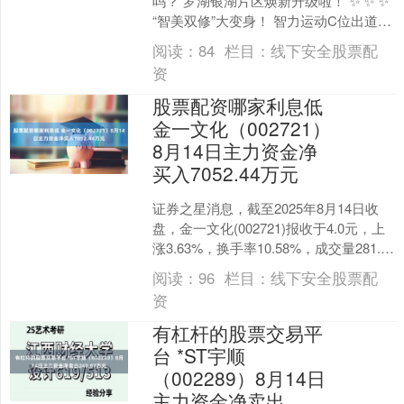
吗？ 罗湖银湖片区焕新升级啦！ ✨ ✨ ✨
“智美双修”大变身！ 智力运动C位出道！
活力值MAX！ 这波改造后 休闲打卡点
阅读：
84
栏目：
线下安全股票配
+....
资
股票配资哪家利息低
金一文化（002721）
8月14日主力资金净
买入7052.44万元
证券之星消息，截至2025年8月14日收
盘，金一文化(002721)报收于4.0元，上
涨3.63%，换手率10.58%，成交量281.38
万手，成交额11.28....
阅读：
96
栏目：
线下安全股票配
资
有杠杆的股票交易平
台 *ST宇顺
（002289）8月14日
主力资金净卖出