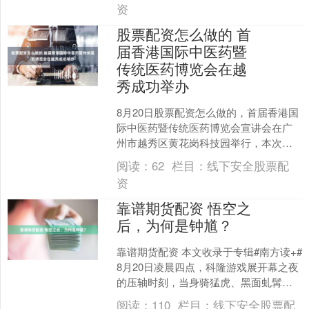
资
股票配资怎么做的 首
届香港国际中医药暨
传统医药博览会在越
秀成功举办
8月20日股票配资怎么做的，首届香港国
际中医药暨传统医药博览会宣讲会在广
州市越秀区黄花岗科技园举行，本次活
动由香港药物及医疗器械注册登记服务
阅读：
62
栏目：
线下安全股票配
中心主办，香港生产力....
资
靠谱期货配资 悟空之
后，为何是钟馗？
靠谱期货配资 本文收录于专辑#南方读+#
8月20日凌晨四点，科隆游戏展开幕之夜
的压轴时刻，当身骑猛虎、黑面虬髯的
钟馗登场，《黑神话：钟馗》的标题闪
阅读：
110
栏目：
线下安全股票配