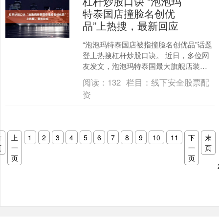
杠杆炒股口诀 “泡泡玛
特泰国店撞脸名创优
品”上热搜，最新回应
“泡泡玛特泰国店被指撞脸名创优品”话题
登上热搜杠杆炒股口诀。 近日，多位网
友发文，泡泡玛特泰国最大旗舰店装修
设计风格与名创优品MINISO LAND全球
阅读：
132
栏目：
线下安全股票配
壹号店相....
资
首
上
1
2
3
4
5
6
7
8
9
10
11
下
末
页
一
一
页
页
页