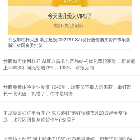
怎么加杠杆买股 浙江建投(002761.SZ)发行股份购买资产事项获
浙江省国资委批复
炒股如何使用杠杆 AI算力需求与产品结构优化双轮驱动，新易盛
上半年净利同比预增78%～103%｜财报见闻
炒股免费体验专业配资 1940年，炊事员下毒人赃俱获，锄奸部
长一眼识破：抓错了，你才是特务
正规股票杠杆平台开户 东方盛虹“盛虹转债”5月20日起恢复转
股，此前因回售条款暂停5个交易日
股票炒股配资 阿里影业(01060)发布年度业绩，归母净利润3.64