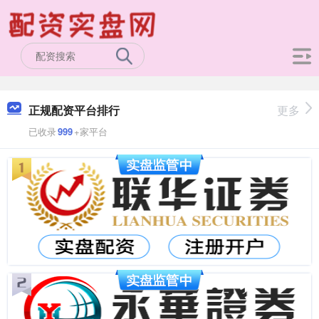
正规配资平台排行
更多
已收录
999
+家平台