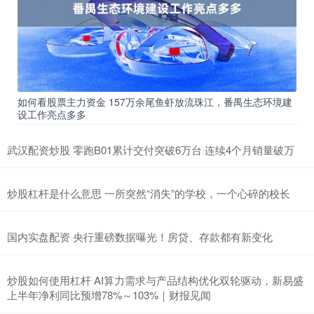
如何看股票主力资金 157万余尾鱼虾放流珠江，番禺生态环境建
设工作亮点多多
武汉配资炒股 零跑B01累计交付突破6万台 连续4个月销量破万
炒股杠杆是什么意思 一所突然“消失”的学校，一个心碎的校长
国内实盘配资 央行重磅数据曝光！房贷、存款都有新变化
炒股如何使用杠杆 AI算力需求与产品结构优化双轮驱动，新易盛
上半年净利同比预增78%～103%｜财报见闻