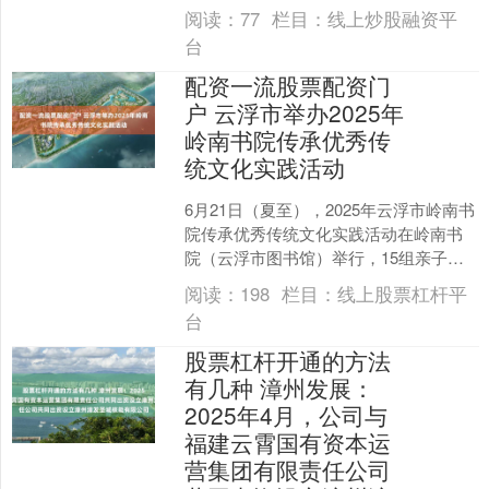
公司股东数是多少，谢谢！ 胜宏科技回
阅读：
77
栏目：
线上炒股融资平
复：....
台
配资一流股票配资门
户 云浮市举办2025年
岭南书院传承优秀传
统文化实践活动
6月21日（夏至），2025年云浮市岭南书
院传承优秀传统文化实践活动在岭南书
院（云浮市图书馆）举行，15组亲子家
庭共聚一堂配资一流股票配资门户，了
阅读：
198
栏目：
线上股票杠杆平
解、体验非物质....
台
股票杠杆开通的方法
有几种 漳州发展：
2025年4月，公司与
福建云霄国有资本运
营集团有限责任公司