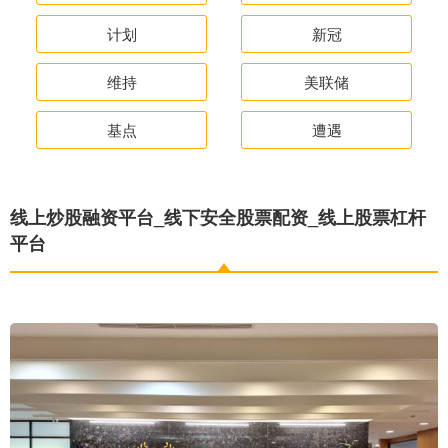
计划
新冠
维持
美联储
基点
遭遇
线上炒股融资平台_线下安全股票配资_线上股票杠杆
平台