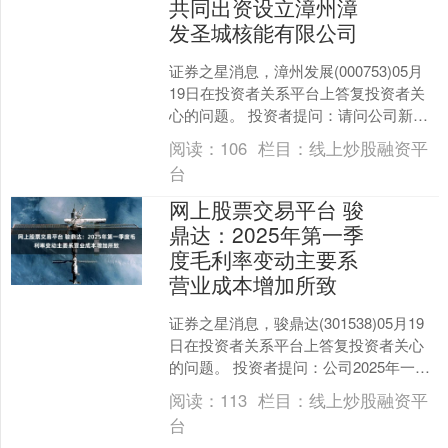
共同出资设立漳州漳
发圣城核能有限公司
证券之星消息，漳州发展(000753)05月
19日在投资者关系平台上答复投资者关
心的问题。 投资者提问：请问公司新设
立的注册资本4个亿的核电行业的公司是
阅读：
106
栏目：
线上炒股融资平
有什么行....
台
网上股票交易平台 骏
鼎达：2025年第一季
度毛利率变动主要系
营业成本增加所致
证券之星消息，骏鼎达(301538)05月19
日在投资者关系平台上答复投资者关心
的问题。 投资者提问：公司2025年一季
度营业总收入同比大增39%至2.29亿元....
阅读：
113
栏目：
线上炒股融资平
台