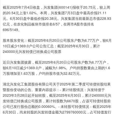
截至2025年7月4日收盘，兴发集团(600141)报收于20.75元，较上周
的20.54元上涨1.02%。本周，兴发集团7月3日盘中最高价报21.11
元。6月30日盘中最低价报20.38元。兴发集团当前最新总市值228.93
亿元，在农化制品板块市值排名6/57，在两市A股市值排名
696/5149。
股本股东变化：截至2025年6月20日公司股东户数为6.77万户，较6月
10日减少1369.0户公司公告汇总：截至2025年6月30日，累计
240000元兴发转债已转换成公司股票
近日兴发集团披露，截至2025年6月20日公司股东户数为6.77万户，
较6月10日减少1369.0户，减幅为1.98%。户均持股数量由上期的1.6
万股增加至1.63万股，户均持股市值为32.82万元。
湖北兴发化工集团股份有限公司关于2025年第二季度可转债转股结果
暨股份变动的公告。重要内容提示：- 累计转股情况：兴发转债于
2023年3月28日起开始转股，截至2025年6月30日，累计240000元兴
发转债已转换成公司股票，累计转股数为6670股，占该可转债转股前
公司已发行股份总额的0.00060%。- 未转股可转债情况：截至2025年
6月30日，尚未转股的兴发转债金额为2799760000元，占可转债发行