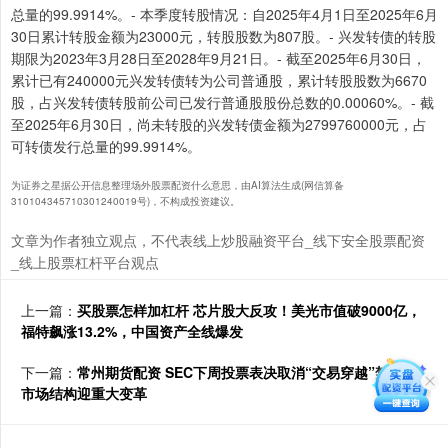
总量的99.9914%。- 本季度转股情况：自2025年4月1日至2025年6月
30日累计转股金额为23000元，转股股数为807股。- 兴发转债的转股
期限为2023年3月28日至2028年9月21日。- 截至2025年6月30日，
累计已有240000元兴发转债转为公司普通股，累计转股股数为6670
股，占兴发转债转股前公司已发行普通股股份总数的0.00060%。- 截
至2025年6月30日，尚未转股的兴发转债金额为2799760000元，占
可转债发行总量的99.9914%。
为证券之星据公开信息整理场外股票配资什么意思，由AI算法生成(网信算备
310104345710301240019号)，不构成投资建议。
文章为作者独立观点，不代表线上炒股融资平台_线下安全股票配资
_线上股票杠杆平台观点
上一篇：
买股票怎样加杠杆 芯片股大反攻！美光市值破9000亿，
福特飙涨13.2%，中国资产全线爆发
下一篇：
常州期货配资 SEC下周投票表决取消“交易穿越”禁令，
市场结构迎重大变革