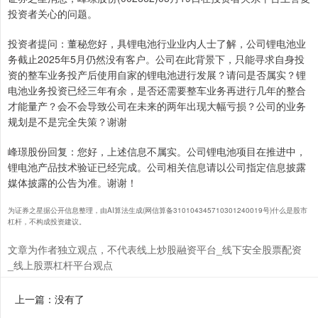
投资者关心的问题。
投资者提问：董秘您好，具锂电池行业业内人士了解，公司锂电池业
务截止2025年5月仍然没有客户。公司在此背景下，只能寻求自身投
资的整车业务投产后使用自家的锂电池进行发展？请问是否属实？锂
电池业务投资已经三年有余，是否还需要整车业务再进行几年的整合
才能量产？会不会导致公司在未来的两年出现大幅亏损？公司的业务
规划是不是完全失策？谢谢
峰璟股份回复：您好，上述信息不属实。公司锂电池项目在推进中，
锂电池产品技术验证已经完成。公司相关信息请以公司指定信息披露
媒体披露的公告为准。谢谢！
为证券之星据公开信息整理，由AI算法生成(网信算备310104345710301240019号)什么是股市
杠杆，不构成投资建议。
文章为作者独立观点，不代表线上炒股融资平台_线下安全股票配资
_线上股票杠杆平台观点
上一篇：没有了